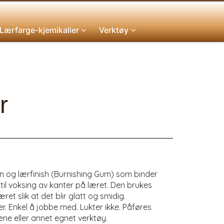
Lærfarge-kjemikalier
Verktøy
r
n og lærfinish (Burnishing Gum) som binder
 til voksing av kanter på læret. Den brukes
æret slik at det blir glatt og smidig.
er. Enkel å jobbe med. Lukter ikke. Påføres
ene eller annet egnet verktøy.