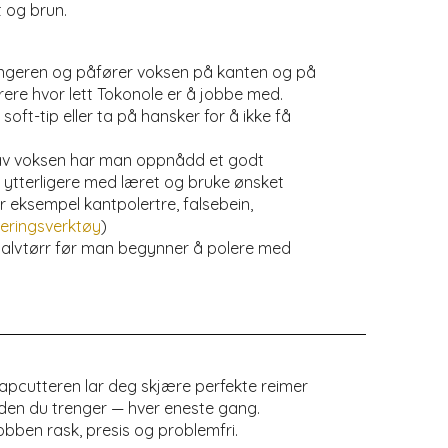
t og brun.
 fingeren og påfører voksen på kanten og på
trere hvor lett Tokonole er å jobbe med.
oft-tip eller ta på hansker for å ikke få
g av voksen har man oppnådd et godt
 ytterligere med læret og bruke ønsket
r eksempel kantpolertre, falsebein,
poleringsverktøy
)
 halvtørr før man begynner å polere med
rapcutteren lar deg skjære perfekte reimer
dden du trenger — hver eneste gang.
jobben rask, presis og problemfri.