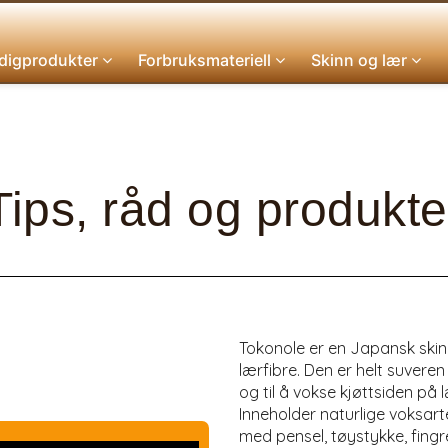
digprodukter
Forbruksmateriell
Skinn og lær
Tips, råd og produkte
Tokonole er en Japansk skin
lærfibre. Den er helt suveren
og til å vokse kjøttsiden på l
Inneholder naturlige voksart
med pensel, tøystykke, fingr