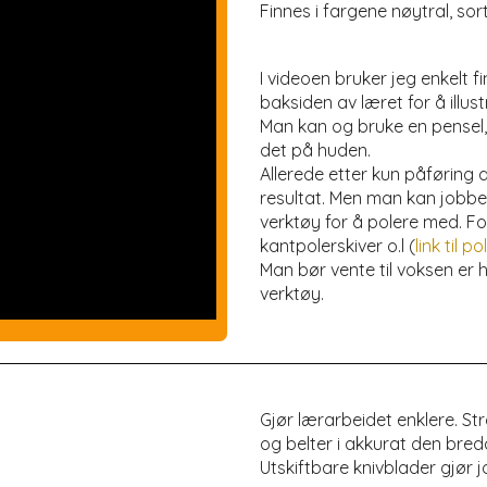
Finnes i fargene nøytral, sor
I videoen bruker jeg enkelt
baksiden av læret for å illus
Man kan og bruke en pensel, s
det på huden.
Allerede etter kun påførin
resultat. Men man kan jobbe
verktøy for å polere med. Fo
kantpolerskiver o.l (
link til 
Man bør vente til voksen er
verktøy.
Gjør lærarbeidet enklere. St
og belter i akkurat den bre
Utskiftbare knivblader gjør 