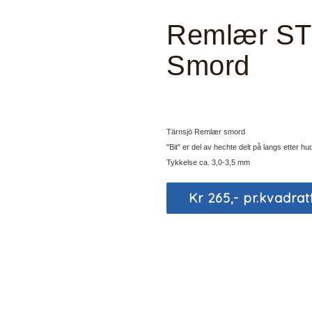
Remlær STD
Smord
Tärnsjö Remlær smord
"Bit" er del av hechte delt på langs etter h
Tykkelse ca. 3,0-3,5 mm
Kr 265,- pr.kvadrat