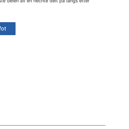
ste delen av en hechte delt på langs etter
fot