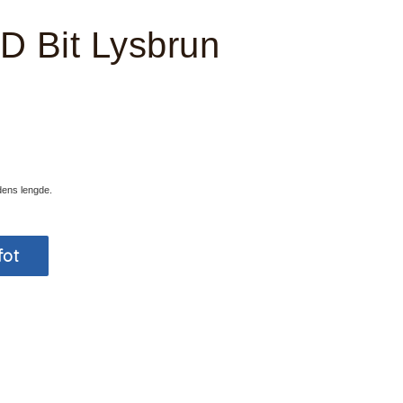
 Bit Lysbrun
udens lengde.
fot