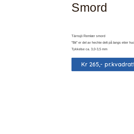
Smord
Tärnsjö Remlær smord
"Bit" er del av hechte delt på langs etter h
Tykkelse ca. 3,0-3,5 mm
Kr 265,- pr.kvadrat