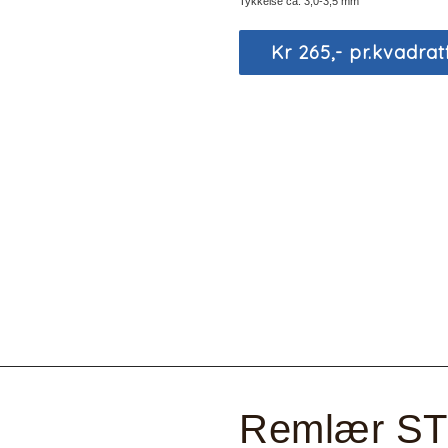
Tykkelse ca. 3,0-3,5 mm
Kr 265,- pr.kvadrat
Remlær ST