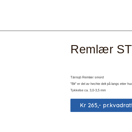
Remlær STD
Tärnsjö Remlær smord
"Bit" er del av hechte delt på langs etter h
Tykkelse ca. 3,0-3,5 mm
Kr 265,- pr.kvadrat