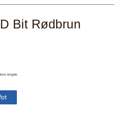
D Bit Rødbrun
udens lengde.
fot