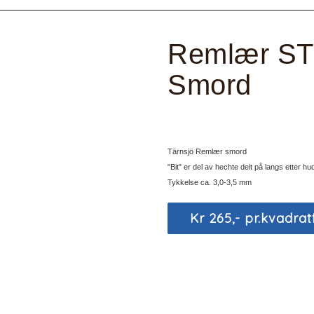
Remlær ST
Smord
Tärnsjö Remlær smord
"Bit" er del av hechte delt på langs etter h
Tykkelse ca. 3,0-3,5 mm
Kr 265,- pr.kvadrat