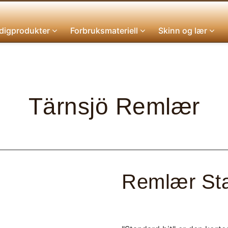
digprodukter
Forbruksmateriell
Skinn og lær
Tärnsjö Remlær
Remlær Sta