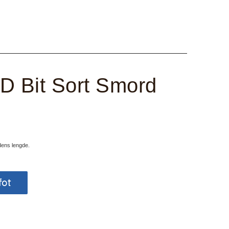
 Bit Sort Smord
udens lengde.
fot