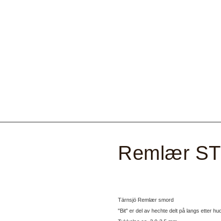
Remlær STD
Tärnsjö Remlær smord
"Bit" er del av hechte delt på langs etter h