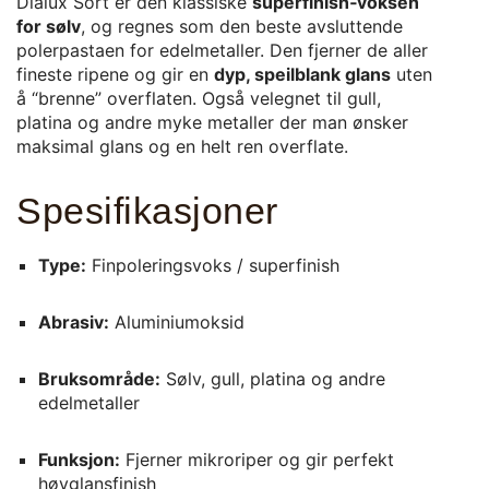
Dialux Sort er den klassiske
superfinish‑voksen
for sølv
, og regnes som den beste avsluttende
polerpastaen for edelmetaller. Den fjerner de aller
fineste ripene og gir en
dyp, speilblank glans
uten
å “brenne” overflaten. Også velegnet til gull,
platina og andre myke metaller der man ønsker
maksimal glans og en helt ren overflate.
Spesifikasjoner
Type:
Finpoleringsvoks / superfinish
Abrasiv:
Aluminiumoksid
Bruksområde:
Sølv, gull, platina og andre
edelmetaller
Funksjon:
Fjerner mikroriper og gir perfekt
høyglansfinish