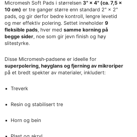
Micromesh Soft Pads i størrelsen
3" × 4" (ca. 7,5 ×
10 cm)
er tre ganger større enn standard 2" × 2"
pads, og gir derfor bedre kontroll, lengre levetid
og mer effektiv polering. Settet inneholder
9
fleksible pads
, hver med
samme korning på
begge sider
, noe som gir jevn finish og høy
slitestyrke.
Disse Micromesh‑padsene er ideelle for
superpolering, høyglans og fjerning av mikroriper
på et bredt spekter av materialer, inkludert:
Treverk
Resin og stabilisert tre
Horn og bein
Plast og akryl