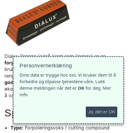
Dialux Orange (også kjent som
Vornex
) er en
forpoleringsvoks
utviklet for harde metaller. Den
Personvernerklæring
brukes til å fjerne riper, slipemerker og
Dine data er trygge hos oss. Vi bruker dem til å
rengjøringslinjer før finpolering. Den
hefter svært
forbedre og tilpasse tjenestene våre. Lukk
godt
på filt, stoffskiver og børster, og er
denne meldingen når det er
OK
for deg.
Mer
økonomisk i bruk. Gir en jevn og effektiv cut uten
info
å være for aggressiv.
Spesifikasjoner
Ja, det er OK
Type:
Forpoleringsvoks / cutting compound