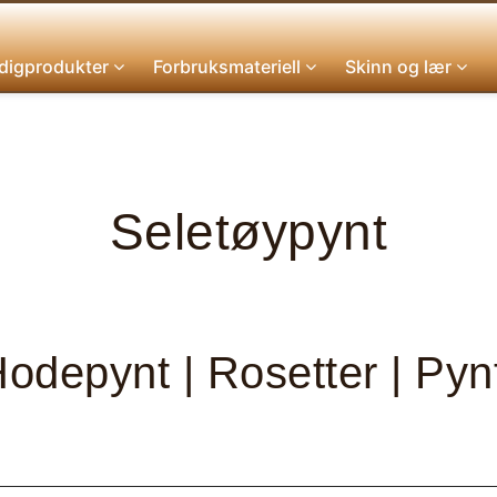
digprodukter
Forbruksmateriell
Skinn og lær
Seletøypynt
odepynt | Rosetter | Pyn