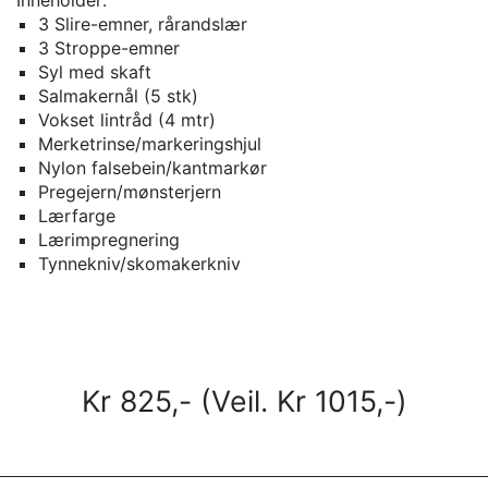
3 Slire-emner, rårandslær
3 Stroppe-emner
Syl med skaft
Salmakernål (5 stk)
Vokset lintråd (4 mtr)
Merketrinse/markeringshjul
Nylon falsebein/kantmarkør
Pregejern/mønsterjern
Lærfarge
Lærimpregnering
Tynnekniv/skomakerkniv
Kr 825,- (Veil. Kr 1015,-)