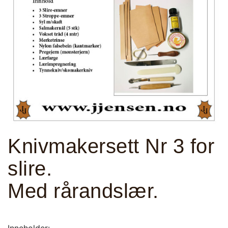
Knivmakersett Nr 3 for
slire.
Med rårandslær.
Inneholder: